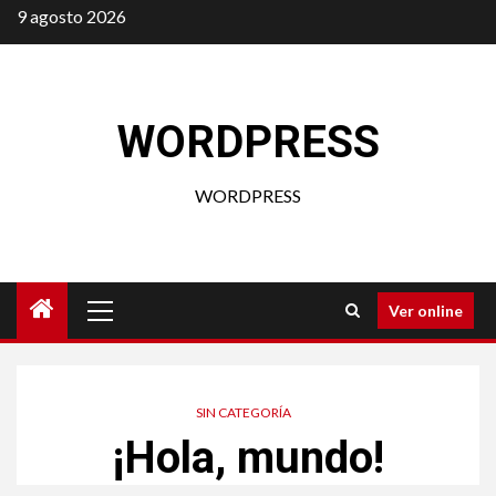
Saltar
9 agosto 2026
al
contenido
WORDPRESS
WORDPRESS
Menú
Ver online
principal
SIN CATEGORÍA
¡Hola, mundo!